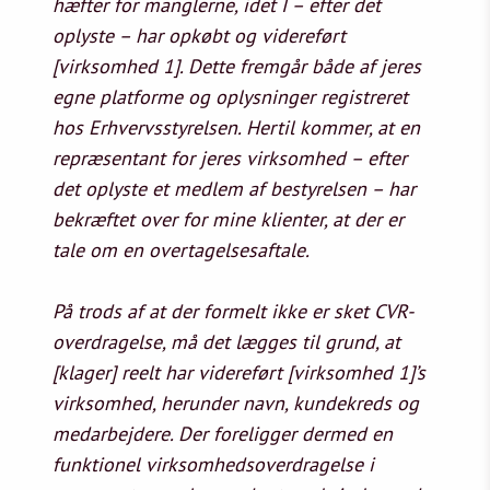
hæfter for manglerne, idet I – efter det
oplyste – har opkøbt og videreført
[virksomhed 1]. Dette fremgår både af jeres
egne platforme og oplysninger registreret
hos Erhvervsstyrelsen. Hertil kommer, at en
repræsentant for jeres virksomhed – efter
det oplyste et medlem af bestyrelsen – har
bekræftet over for mine klienter, at der er
tale om en overtagelsesaftale.
På trods af at der formelt ikke er sket CVR-
overdragelse, må det lægges til grund, at
[klager] reelt har videreført [virksomhed 1]’s
virksomhed, herunder navn, kundekreds og
medarbejdere. Der foreligger dermed en
funktionel virksomhedsoverdragelse i