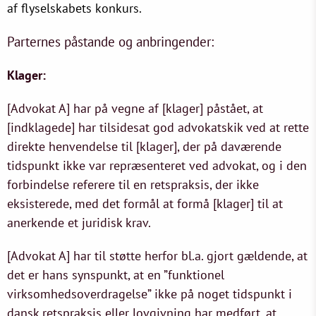
af flyselskabets konkurs.
Parternes påstande og anbringender:
Klager:
[Advokat A] har på vegne af [klager] påstået, at
[indklagede] har tilsidesat god advokatskik ved at rette
direkte henvendelse til [klager], der på daværende
tidspunkt ikke var repræsenteret ved advokat, og i den
forbindelse referere til en retspraksis, der ikke
eksisterede, med det formål at formå [klager] til at
anerkende et juridisk krav.
[Advokat A] har til støtte herfor bl.a. gjort gældende, at
det er hans synspunkt, at en ”funktionel
virksomhedsoverdragelse” ikke på noget tidspunkt i
dansk retspraksis eller lovgivning har medført, at