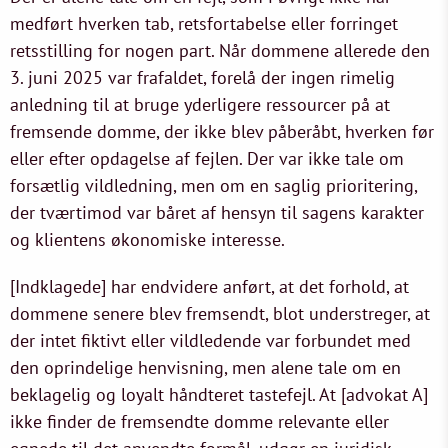
medført hverken tab, retsfortabelse eller forringet
retsstilling for nogen part. Når dommene allerede den
3. juni 2025 var frafaldet, forelå der ingen rimelig
anledning til at bruge yderligere ressourcer på at
fremsende domme, der ikke blev påberåbt, hverken før
eller efter opdagelse af fejlen. Der var ikke tale om
forsætlig vildledning, men om en saglig prioritering,
der tværtimod var båret af hensyn til sagens karakter
og klientens økonomiske interesse.
[Indklagede] har endvidere anført, at det forhold, at
dommene senere blev fremsendt, blot understreger, at
der intet fiktivt eller vildledende var forbundet med
den oprindelige henvisning, men alene tale om en
beklagelig og loyalt håndteret tastefejl. At [advokat A]
ikke finder de fremsendte domme relevante eller