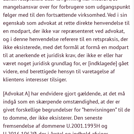
mangelsansvar over for forbrugere som udgangspunkt
følger med til den fortsættende virksomhed. Ved i sin
egenskab som advokat at rette direkte henvendelse til
en modpart, der ikke var repræsenteret ved advokat,
og i denne henvendelse referere til en retspraksis, der
ikke eksisterede, med det formål at formå en modpart
til at anerkende et juridisk krav, der ikke er eller har
været noget juridisk grundlag for, er [indklagede] gået
videre, end berettigede hensyn til varetagelse af
klientens interesser tilsiger.
[Advokat A] har endvidere gjort gældende, at det må
indgå som en skærpende omstændighed, at der er
givet forskellige begrundelser for ”henvisningen” til de
to domme, der ikke eksisterer. Den seneste
fremsendelse af dommene U.2001.1993H og
U.2016.1062Ø, der i årstal og indhold afviger