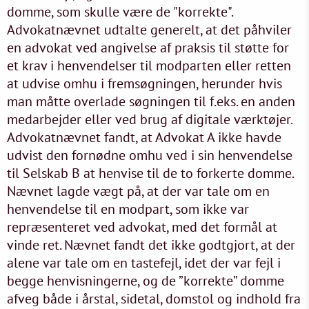
domme, som skulle være de "korrekte".
Advokatnævnet udtalte generelt, at det påhviler
en advokat ved angivelse af praksis til støtte for
et krav i henvendelser til modparten eller retten
at udvise omhu i fremsøgningen, herunder hvis
man måtte overlade søgningen til f.eks. en anden
medarbejder eller ved brug af digitale værktøjer.
Advokatnævnet fandt, at Advokat A ikke havde
udvist den fornødne omhu ved i sin henvendelse
til Selskab B at henvise til de to forkerte domme.
Nævnet lagde vægt på, at der var tale om en
henvendelse til en modpart, som ikke var
repræsenteret ved advokat, med det formål at
vinde ret. Nævnet fandt det ikke godtgjort, at der
alene var tale om en tastefejl, idet der var fejl i
begge henvisningerne, og de ”korrekte” domme
afveg både i årstal, sidetal, domstol og indhold fra