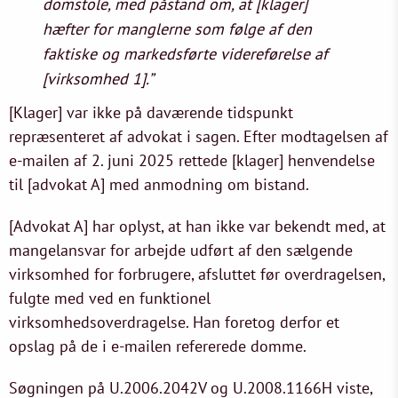
domstole, med påstand om, at [klager]
hæfter for manglerne som følge af den
faktiske og markedsførte videreførelse af
[virksomhed 1].”
[Klager] var ikke på daværende tidspunkt
repræsenteret af advokat i sagen. Efter modtagelsen af
e-mailen af 2. juni 2025 rettede [klager] henvendelse
til [advokat A] med anmodning om bistand.
[Advokat A] har oplyst, at han ikke var bekendt med, at
mangelansvar for arbejde udført af den sælgende
virksomhed for forbrugere, afsluttet før overdragelsen,
fulgte med ved en funktionel
virksomhedsoverdragelse. Han foretog derfor et
opslag på de i e-mailen refererede domme.
Søgningen på U.2006.2042V og U.2008.1166H viste,