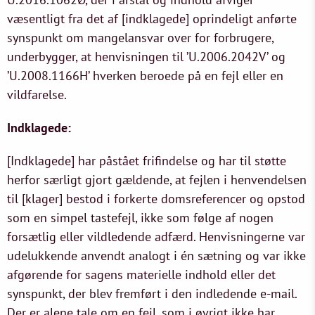
væsentligt fra det af [indklagede] oprindeligt anførte
synspunkt om mangelansvar over for forbrugere,
underbygger, at henvisningen til ’U.2006.2042V’ og
’U.2008.1166H’ hverken beroede på en fejl eller en
vildfarelse.
Indklagede:
[Indklagede] har påstået frifindelse og har til støtte
herfor særligt gjort gældende, at fejlen i henvendelsen
til [klager] bestod i forkerte domsreferencer og opstod
som en simpel tastefejl, ikke som følge af nogen
forsætlig eller vildledende adfærd. Henvisningerne var
udelukkende anvendt analogt i én sætning og var ikke
afgørende for sagens materielle indhold eller det
synspunkt, der blev fremført i den indledende e-mail.
Der er alene tale om en fejl, som i øvrigt ikke har