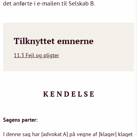
det anførte i e-mailen til Selskab B.
Tilknyttet emnerne
11.3 Fejl og pligter
K E N D E L S E
Sagens parter:
I denne sag har [advokat A] på vegne af [klager] klaget