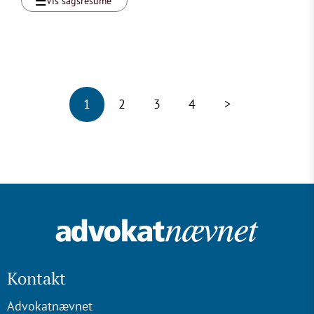
Vis sagsresumé
1
2
3
4
>
Kontakt
Advokatnævnet