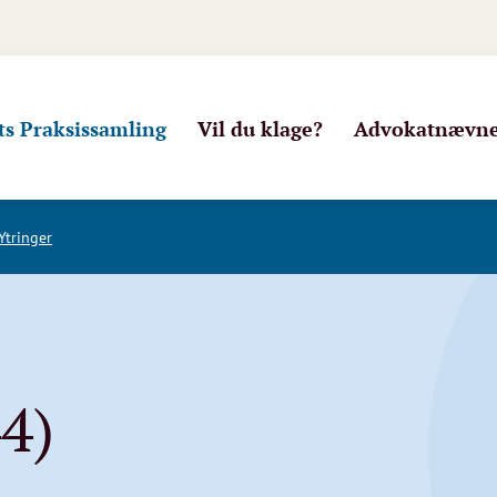
s Praksissamling
Vil du klage?
Advokatnævnet
Ytringer
44)