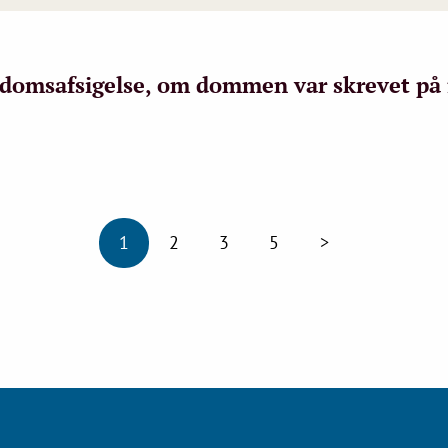
r domsafsigelse, om dommen var skrevet på
1
2
3
5
>