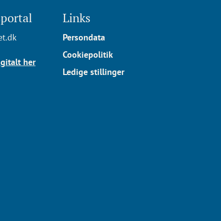
portal
Links
t.dk
Persondata
Cookiepolitik
gitalt her
Ledige stillinger