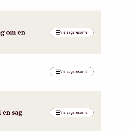
lag om en
Vis sagsresumé
Vis sagsresumé
 en sag
Vis sagsresumé