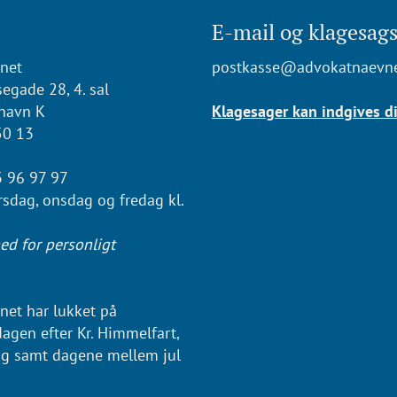
E-mail og klagesags
net
postkasse@advokatnaevne
egade 28, 4. sal
havn K
Klagesager kan indgives di
50 13
3 96 97 97
irsdag, onsdag og fredag kl.
ed for personligt
et har lukket på
dagen efter Kr. Himmelfart,
g samt dagene mellem jul