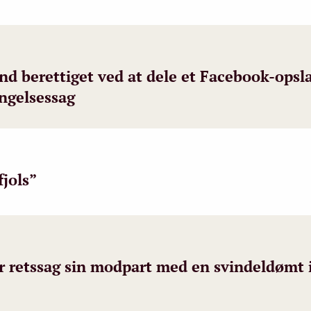
end berettiget ved at dele et Facebook-ops
ngelsessag
fjols”
retssag sin modpart med en svindeldømt i