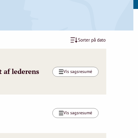
Sorter på dato
 af lederens
Vis sagsresumé
Vis sagsresumé