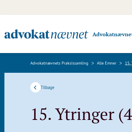
Advokatnævnet
>
>
Advokatnævnets Praksissamling
Alle Emner
15. 
Tilbage
15. Ytringer (