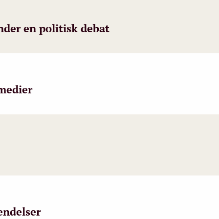
der en politisk debat
medier
endelser