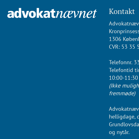
Kontakt
Advokatnæv
Kronprinsess
1306 Køben
CVR: 53 35 
Telefonnr. 3
Telefontid t
10:00-11:30
(Ikke muligh
fremmøde)
Advokatnævn
helligdage, 
Grundlovsda
og nytår.