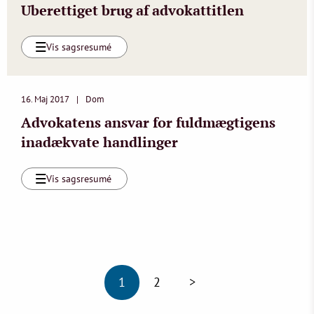
Uberettiget brug af advokattitlen
Vis sagsresumé
16. Maj 2017
Dom
Advokatens ansvar for fuldmægtigens
inadækvate handlinger
Vis sagsresumé
1
2
>