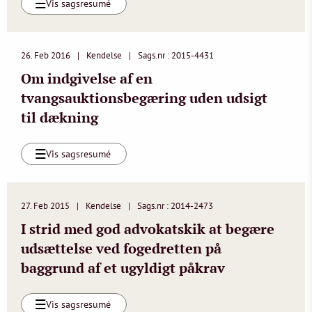
Vis sagsresumé
26. Feb 2016
Kendelse
Sags.nr : 2015-4431
Om indgivelse af en
tvangsauktionsbegæring uden udsigt
til dækning
Vis sagsresumé
27. Feb 2015
Kendelse
Sags.nr : 2014-2473
I strid med god advokatskik at begære
udsættelse ved fogedretten på
baggrund af et ugyldigt påkrav
Vis sagsresumé