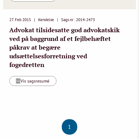
27. Feb 2015
Kendelse
Sags.nr : 2014-2473
Advokat tilsidesatte god advokatskik
ved på baggrund af et fejlbehæftet
påkrav at begære
udsættelsesforretning ved
fogedretten
Vis sagsresumé
1