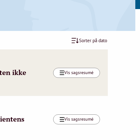
Sorter på dato
ten ikke
Vis sagsresumé
lientens
Vis sagsresumé