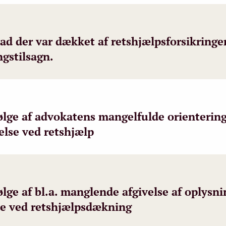
d der var dækket af retshjælpsforsikringen
gstilsagn.
ølge af advokatens mangelfulde orienterin
else ved retshjælp
lge af bl.a. manglende afgivelse af oplysn
lse ved retshjælpsdækning