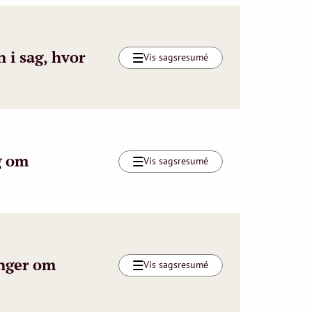
 i sag, hvor
Vis sagsresumé
g om
Vis sagsresumé
inger om
Vis sagsresumé