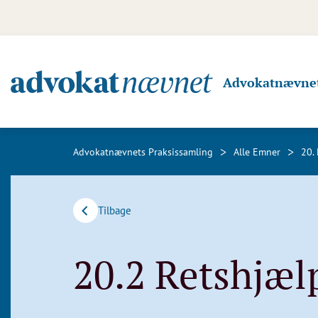
Advokatnævnet
>
>
Advokatnævnets Praksissamling
Alle Emner
20.
Tilbage
20.2 Retshjæl