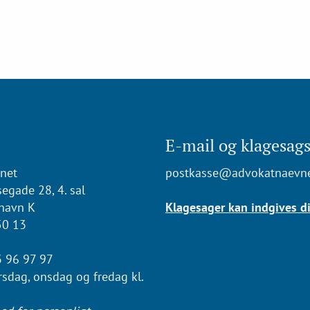
E-mail og klagesags
net
postkasse@advokatnaevne
egade 28, 4. sal
havn K
Klagesager kan indgives di
50 13
3 96 97 97
irsdag, onsdag og fredag kl.