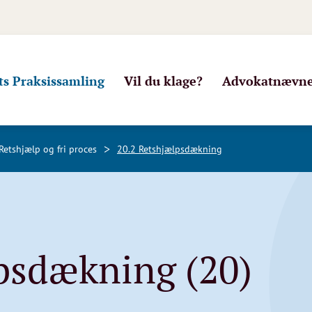
s Praksissamling
Vil du klage?
Advokatnævnet
>
 Retshjælp og fri proces
20.2 Retshjælpsdækning
psdækning (20)