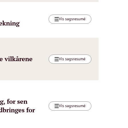
Vis sagsresumé
dækning
e vilkårene
Vis sagsresumé
g, for sen
Vis sagsresumé
dbringes for