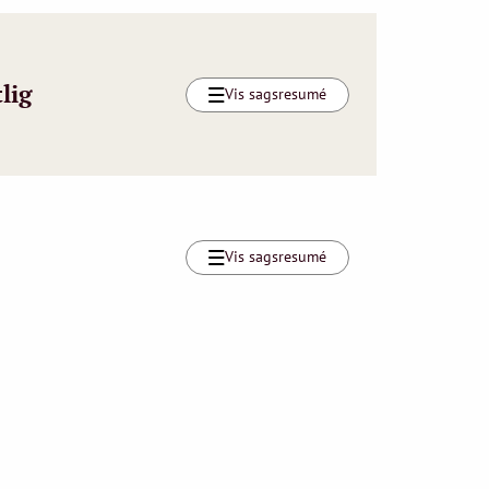
lig
Vis sagsresumé
Vis sagsresumé