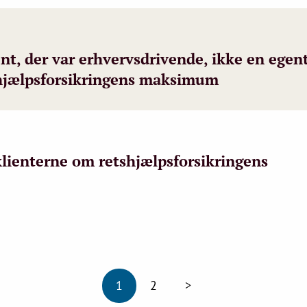
nt, der var erhvervsdrivende, ikke en egent
shjælpsforsikringens maksimum
lienterne om retshjælpsforsikringens
1
2
>