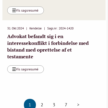
Vis sagsresumé
31. Okt 2024
Kendelse
Sags.nr : 2024-1420
Advokat befandt sig i en
interessekonflikt i forbindelse med
bistand med oprettelse af et
testamente
Vis sagsresumé
1
2
3
7
>